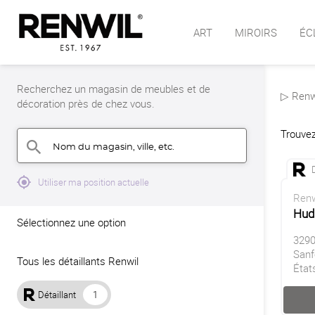
ART
MIROIRS
ÉC
Recherchez un magasin de meubles et de
▷ Renwi
décoration près de chez vous.
Trouvez
Nom du magasin, ville, etc.
search
mylocation
Utiliser ma position actuelle
Renw
Hud
Sélectionnez une option
3290
Sanf
Tous les détaillants Renwil
État
Détaillant
1