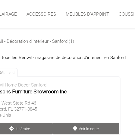
LAIRAGE
ACCESSOIRES
MEUBLES D'APPOINT
COUSSI
l - Décoration d'intérieur - Sanford (1)
 tous les Renwil - magasins de décoration d'intérieur en Sanford.
Détaillant
il Home Decor Sanford
sons Furniture Showroom Inc
 West State Rd 46
ord, FL 32771-8845
s-Unis
Itinéraire
Voir la carte
direction
marker