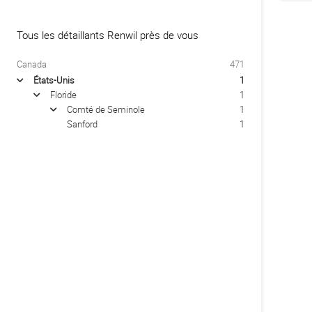
Tous les détaillants Renwil près de vous
Canada
471
États-Unis
1
arrow
Floride
1
arrow
Comté de Seminole
1
arrow
Sanford
1