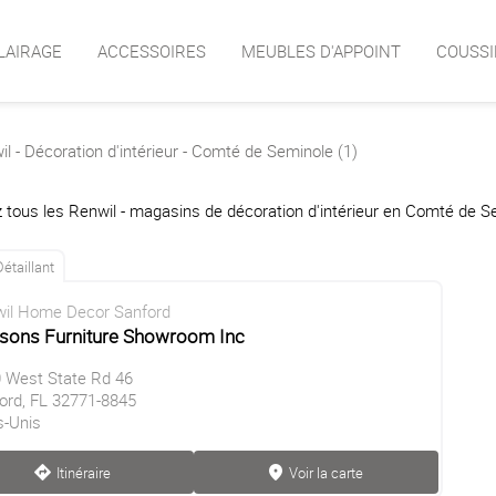
LAIRAGE
ACCESSOIRES
MEUBLES D'APPOINT
COUSSI
l - Décoration d'intérieur - Comté de Seminole (1)
 tous les Renwil - magasins de décoration d'intérieur en Comté de S
Détaillant
il Home Decor Sanford
sons Furniture Showroom Inc
 West State Rd 46
ord, FL 32771-8845
s-Unis
Itinéraire
Voir la carte
direction
marker