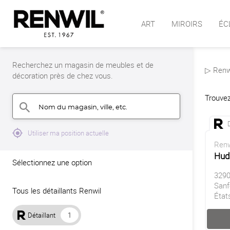
ART
MIROIRS
ÉC
Recherchez un magasin de meubles et de
▷ Renwi
décoration près de chez vous.
Trouvez
Nom du magasin, ville, etc.
search
mylocation
Utiliser ma position actuelle
Renw
Hud
Sélectionnez une option
3290
Sanf
Tous les détaillants Renwil
État
Détaillant
1