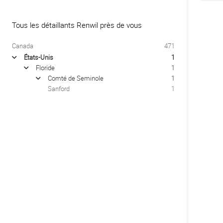
Tous les détaillants Renwil près de vous
Canada
471
États-Unis
1
arrow
Floride
1
arrow
Comté de Seminole
1
arrow
Sanford
1