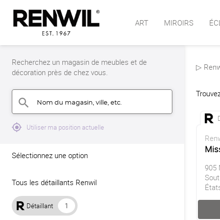
ART
MIROIRS
ÉC
Recherchez un magasin de meubles et de
▷ Renwi
décoration près de chez vous.
Trouvez
Nom du magasin, ville, etc.
search
mylocation
Utiliser ma position actuelle
Renw
Mis
Sélectionnez une option
905 
Sout
Tous les détaillants Renwil
État
Détaillant
1