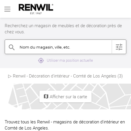
Recherchez un magasin de meubles et de décoration près de
chez vous.
Nom du magasin, ville, etc.
filter
search
mylocation
Utiliser ma position actuelle
▷ Renwil - Décoration d'intérieur - Comté de Los Angeles (3)
Afficher sur la carte
map
Trouvez tous les Renwil - magasins de décoration d'intérieur en
Comté de Los Angeles.