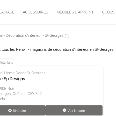
LAIRAGE
ACCESSOIRES
MEUBLES D'APPOINT
COUSSI
l - Décoration d'intérieur - St-Georges (1)
 tous les Renwil - magasins de décoration d'intérieur en St-Georges.
Détaillant
il Home Decor St-Georges
ne Sp Designs
 90E Rue
eorges, Québec, G5Y 3L2
ada
Itinéraire
Voir la carte
direction
marker