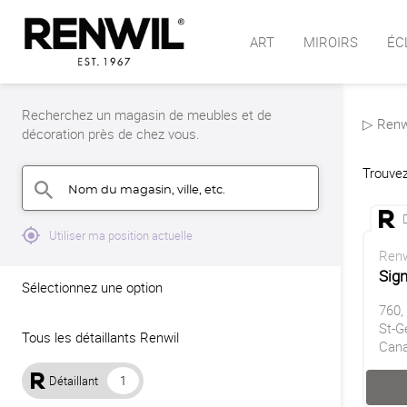
ART
MIROIRS
ÉC
Recherchez un magasin de meubles et de
▷ Renwi
décoration près de chez vous.
Trouvez
Nom du magasin, ville, etc.
search
mylocation
Utiliser ma position actuelle
Renw
Sig
Sélectionnez une option
760,
St-G
Tous les détaillants Renwil
Can
Détaillant
1