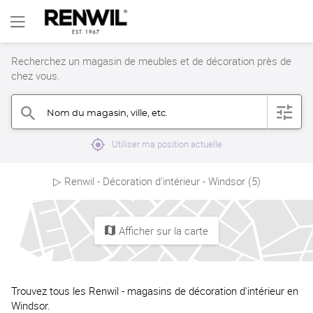
Recherchez un magasin de meubles et de décoration près de
chez vous.
Nom du magasin, ville, etc.
filter
search
mylocation
Utiliser ma position actuelle
▷ Renwil - Décoration d'intérieur - Windsor (5)
Afficher sur la carte
map
Trouvez tous les Renwil - magasins de décoration d'intérieur en
Windsor.