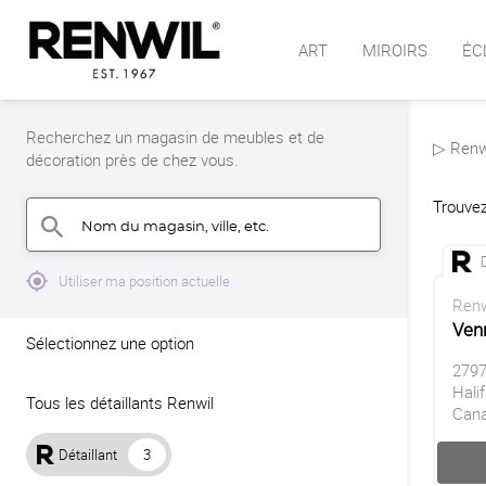
ART
MIROIRS
ÉC
Recherchez un magasin de meubles et de
▷ Renwi
décoration près de chez vous.
Trouvez
Nom du magasin, ville, etc.
search
mylocation
Utiliser ma position actuelle
Renw
Ven
Sélectionnez une option
2797
Hali
Tous les détaillants Renwil
Can
Détaillant
3