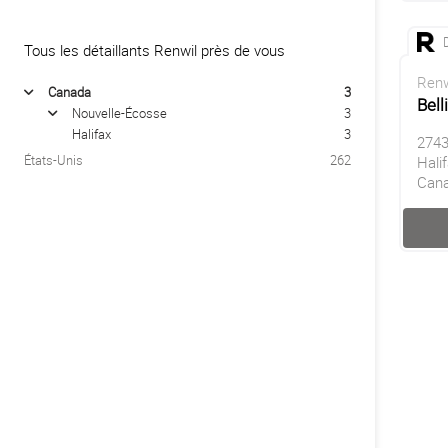
Tous les détaillants Renwil près de vous
Renw
Canada
3
arrow
Bel
Nouvelle-Écosse
3
arrow
Halifax
3
2743
États-Unis
262
Hali
Can