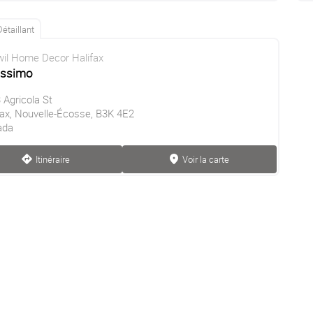
Détaillant
il Home Decor Halifax
lissimo
 Agricola St
fax, Nouvelle-Écosse, B3K 4E2
ada
Itinéraire
Voir la carte
direction
marker