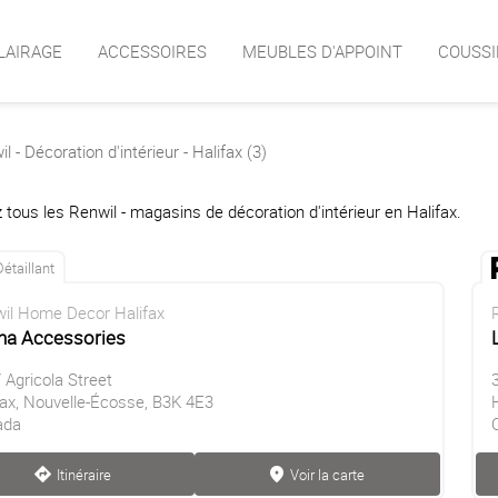
LAIRAGE
ACCESSOIRES
MEUBLES D'APPOINT
COUSSI
l - Décoration d'intérieur - Halifax (3)
 tous les Renwil - magasins de décoration d'intérieur en Halifax.
Détaillant
il Home Decor Halifax
na Accessories
 Agricola Street
fax, Nouvelle-Écosse, B3K 4E3
ada
Itinéraire
Voir la carte
direction
marker