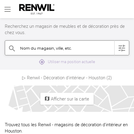
Recherchez un magasin de meubles et de décoration près de
chez vous.
Nom du magasin, ville, etc.
filter
search
mylocation
Utiliser ma position actuelle
▷ Renwil - Décoration d'intérieur - Houston (2)
Afficher sur la carte
map
Trouvez tous les Renwil - magasins de décoration d'intérieur en
Houston.