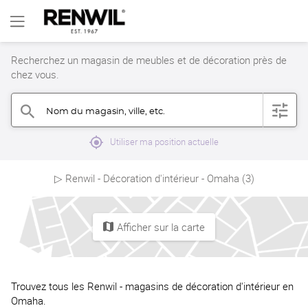
Recherchez un magasin de meubles et de décoration près de
chez vous.
Nom du magasin, ville, etc.
filter
search
mylocation
Utiliser ma position actuelle
▷ Renwil - Décoration d'intérieur - Omaha (3)
Afficher sur la carte
map
Trouvez tous les Renwil - magasins de décoration d'intérieur en
Omaha.