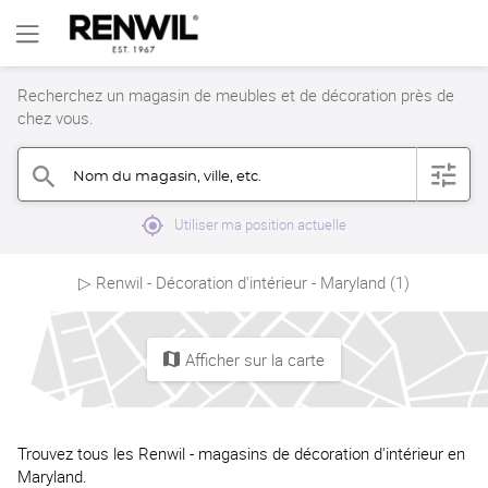
Recherchez un magasin de meubles et de décoration près de
chez vous.
Nom du magasin, ville, etc.
filter
search
mylocation
Utiliser ma position actuelle
▷ Renwil - Décoration d'intérieur - Maryland (1)
Afficher sur la carte
map
Trouvez tous les Renwil - magasins de décoration d'intérieur en
Maryland.