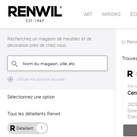
ART
MIROIRS
ÉC
Recherchez un magasin de meubles et de
▷ Renwi
décoration près de chez vous.
Trouvez
Nom du magasin, ville, etc.
search
mylocation
Utiliser ma position actuelle
Renw
Cent
Sélectionnez une option
2929
Gree
Tous les détaillants Renwil
État
Détaillant
1