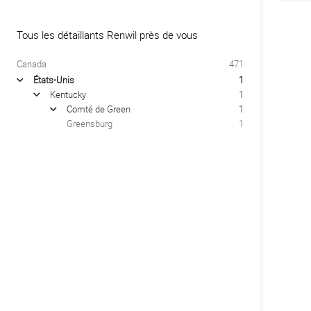
Tous les détaillants Renwil près de vous
Canada
471
États-Unis
1
arrow
Kentucky
1
arrow
Comté de Green
1
arrow
Greensburg
1