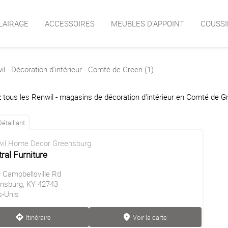
LAIRAGE
ACCESSOIRES
MEUBLES D'APPOINT
COUSSI
l - Décoration d'intérieur - Comté de Green (1)
 tous les Renwil - magasins de décoration d'intérieur en Comté de G
Détaillant
il Home Decor Greensburg
ral Furniture
 Campbellsville Rd
nsburg, KY 42743
s-Unis
Itinéraire
Voir la carte
direction
marker