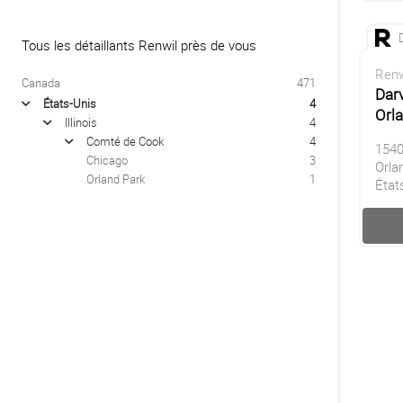
Tous les détaillants Renwil près de vous
Renw
Canada
471
Darv
États-Unis
4
arrow
Orl
Illinois
4
arrow
Comté de Cook
4
arrow
1540
Chicago
3
Orla
Orland Park
1
État