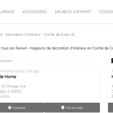
LAIRAGE
ACCESSOIRES
MEUBLES D'APPOINT
COUSSI
l - Décoration d'intérieur - Comté de Cook (4)
 tous les Renwil - magasins de décoration d'intérieur en Comté de C
Détaillant
il Home Decor Chicago
ide Home
 W Chicago Ave
ago, IL 60622
s-Unis
Itinéraire
Voir la carte
direction
marker