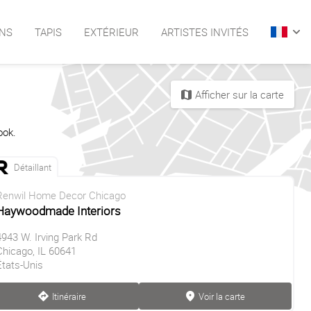
NS
TAPIS
EXTÉRIEUR
ARTISTES INVITÉS
arrow
Afficher sur la carte
map
ook.
Détaillant
Renwil Home Decor Chicago
Haywoodmade Interiors
4943 W. Irving Park Rd
Chicago, IL 60641
États-Unis
Itinéraire
Voir la carte
direction
marker