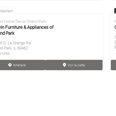
Détaillant
il Home Decor Orland Park
in Furniture & Appliances of
and Park
0 S. La Grange Rd
nd Park, IL 60462
s-Unis
Itinéraire
Voir la carte
direction
marker