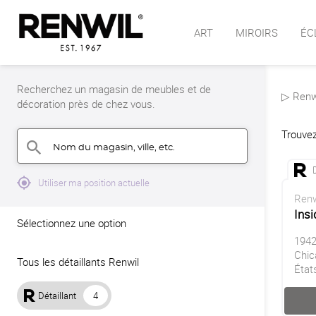
ART
MIROIRS
ÉC
Recherchez un magasin de meubles et de
▷ Renwi
décoration près de chez vous.
Trouvez
Nom du magasin, ville, etc.
search
mylocation
Utiliser ma position actuelle
Renw
Ins
Sélectionnez une option
1942
Chic
Tous les détaillants Renwil
État
Détaillant
4