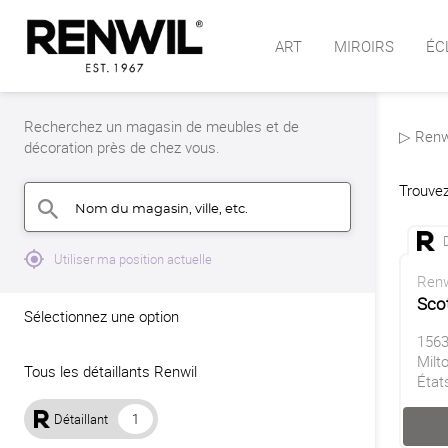
ART
MIROIRS
ÉC
Recherchez un magasin de meubles et de
▷ Renwi
décoration près de chez vous.
Trouvez
Nom du magasin, ville, etc.
search
mylocation
Utiliser ma position actuelle
Renw
Sco
Sélectionnez une option
1563
Milt
Tous les détaillants Renwil
État
Détaillant
1