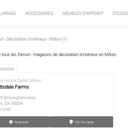
LAIRAGE
ACCESSOIRES
MEUBLES D'APPOINT
COUSSI
l - Décoration d'intérieur - Milton (1)
 tous les Renwil - magasins de décoration d'intérieur en Milton.
Détaillant
il Home Decor Milton
ttsdale Farms
9 Birmingham Hwy
on, GA 30004
s-Unis
Itinéraire
Voir la carte
direction
marker