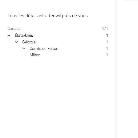
Tous les détaillants Renwil près de vous
Canada
471
États-Unis
1
arrow
Géorgie
1
arrow
Comté de Fulton
1
arrow
Milton
1