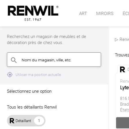
ART
MIROIRS
ÉC
Recherchez un magasin de meubles et de
▷ Renwi
décoration près de chez vous.
Trouvez
Nom du magasin, ville, etc.
search
mylocation
Utiliser ma position actuelle
Renw
Lyt
Sélectionnez une option
816 
Brad
Tous les détaillants Renwil
État
Détaillant
1