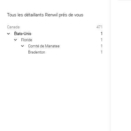
Tous les détaillants Renwil près de vous
Canada
471
États-Unis
1
arrow
Floride
1
arrow
Comté de Manatee
1
arrow
Bradenton
1