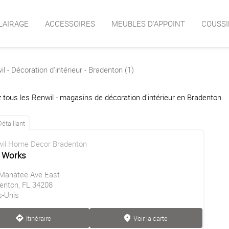
LAIRAGE
ACCESSOIRES
MEUBLES D'APPOINT
COUSSI
l - Décoration d'intérieur - Bradenton (1)
 tous les Renwil - magasins de décoration d'intérieur en Bradenton.
Détaillant
il Home Decor Bradenton
e Works
Manatee Ave East
enton, FL 34208
s-Unis
Itinéraire
Voir la carte
direction
marker