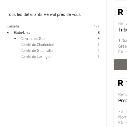
Tous les détaillants Renwil près de vous
Renw
Canada
471
Trib
États-Unis
8
arrow
Caroline du Sud
8
arrow
1263
Comté de Charleston
1
Gree
Comté de Greenville
6
État
Comté de Lexington
1
Renw
Prec
7317
Nort
État