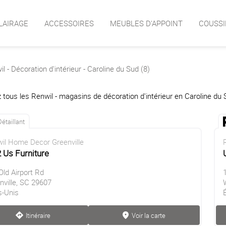
LAIRAGE
ACCESSOIRES
MEUBLES D'APPOINT
COUSSI
l - Décoration d'intérieur - Caroline du Sud (8)
 tous les Renwil - magasins de décoration d'intérieur en Caroline du 
Détaillant
il Home Decor Greenville
 Us Furniture
Old Airport Rd
nville, SC 29607
s-Unis
Itinéraire
Voir la carte
direction
marker