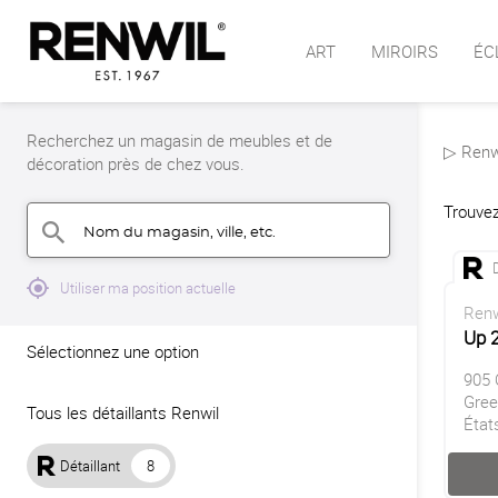
ART
MIROIRS
ÉC
Recherchez un magasin de meubles et de
▷ Renwi
décoration près de chez vous.
Trouvez
Nom du magasin, ville, etc.
search
mylocation
Utiliser ma position actuelle
Renw
Up 2
Sélectionnez une option
905 
Gree
Tous les détaillants Renwil
État
Détaillant
8