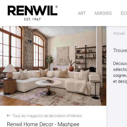
ART
MIROIRS
ÉC
Accueil
Trouve
Découvr
sélecti
soigneu
et desi
Tous les magasins de décoration d'intérieur
back
Renwil Home Decor - Mashpee