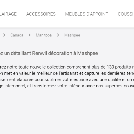
LAIRAGE
ACCESSOIRES
MEUBLES D'APPOINT
COUSSI
Canada
Manitoba
Mashpee
arrow
arrow
arrow
z un détaillant Renwil décoration à Mashpee
ez notre toute nouvelle collection comprenant plus de 130 produits 
on met en valeur le meilleur de l'artisanat et capture les dernières t
sement élaborée pour sublimer votre espace avec une qualité et un sty
gn intemporel, et transformez votre intérieur avec nos superbes nouv