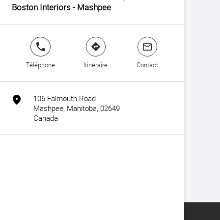
Boston Interiors - Mashpee
phone
direction
mail
Téléphone
Itinéraire
Contact
106 Falmouth Road
marker
Mashpee, Manitoba, 02649
Canada