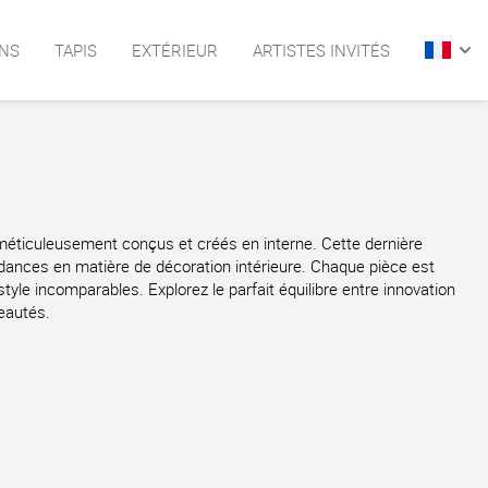
NS
TAPIS
EXTÉRIEUR
ARTISTES INVITÉS
arrow
méticuleusement conçus et créés en interne. Cette dernière
endances en matière de décoration intérieure. Chaque pièce est
le incomparables. Explorez le parfait équilibre entre innovation
eautés.