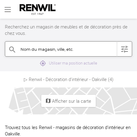
Recherchez un magasin de meubles et de décoration près de
chez vous.
Nom du magasin, ville, etc.
filter
search
mylocation
Utiliser ma position actuelle
▷ Renwil - Décoration d'intérieur - Oakville (4)
Afficher sur la carte
map
Trouvez tous les Renwil - magasins de décoration d'intérieur en
Oakville.