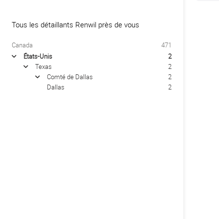
Tous les détaillants Renwil près de vous
Canada
471
États-Unis
2
arrow
Texas
2
arrow
Comté de Dallas
2
arrow
Dallas
2