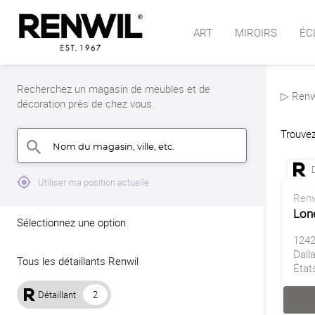
ART
MIROIRS
ÉC
Recherchez un magasin de meubles et de
▷ Renwi
décoration près de chez vous.
Trouvez
Nom du magasin, ville, etc.
search
mylocation
Utiliser ma position actuelle
Renw
Lone
Sélectionnez une option
1242
Dall
Tous les détaillants Renwil
État
Détaillant
2