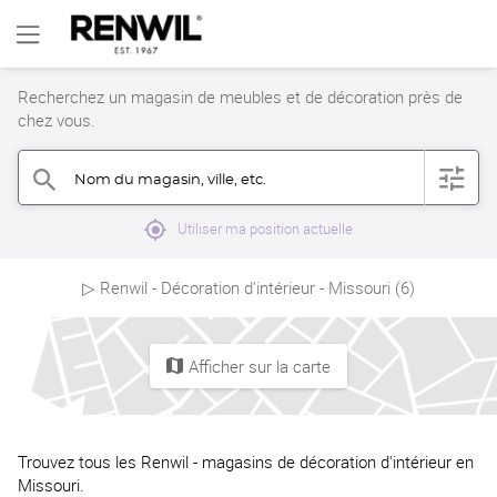
Recherchez un magasin de meubles et de décoration près de
chez vous.
Nom du magasin, ville, etc.
filter
search
mylocation
Utiliser ma position actuelle
▷ Renwil - Décoration d'intérieur - Missouri (6)
Afficher sur la carte
map
Trouvez tous les Renwil - magasins de décoration d'intérieur en
Missouri.