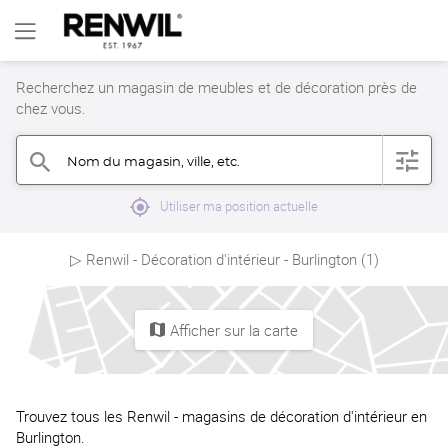
Recherchez un magasin de meubles et de décoration près de
chez vous.
Nom du magasin, ville, etc.
filter
search
mylocation
Utiliser ma position actuelle
▷ Renwil - Décoration d'intérieur - Burlington (1)
Afficher sur la carte
map
Trouvez tous les Renwil - magasins de décoration d'intérieur en
Burlington.