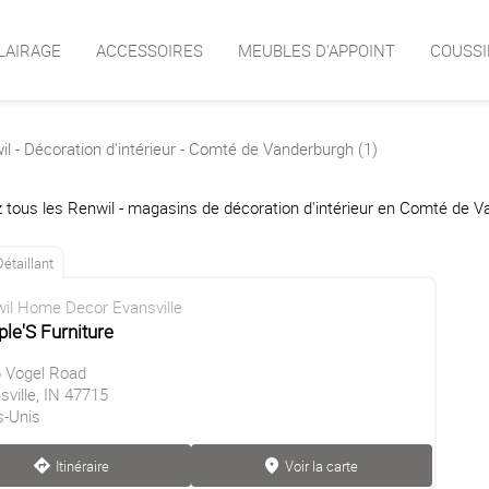
LAIRAGE
ACCESSOIRES
MEUBLES D'APPOINT
COUSSI
l - Décoration d'intérieur - Comté de Vanderburgh (1)
 tous les Renwil - magasins de décoration d'intérieur en Comté de V
Détaillant
il Home Decor Evansville
le'S Furniture
 Vogel Road
sville, IN 47715
s-Unis
Itinéraire
Voir la carte
direction
marker