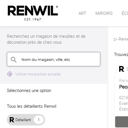
ART
MIROIRS
ÉC
Recherchez un magasin de meubles et de
▷ Renwi
décoration près de chez vous.
Trouvez
Nom du magasin, ville, etc.
search
mylocation
Utiliser ma position actuelle
Renw
Peop
Sélectionnez une option
6216
Evan
Tous les détaillants Renwil
État
Détaillant
1