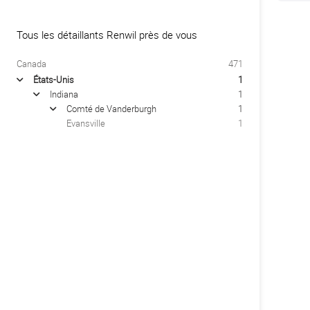
Tous les détaillants Renwil près de vous
Canada
471
États-Unis
1
arrow
Indiana
1
arrow
Comté de Vanderburgh
1
arrow
Evansville
1