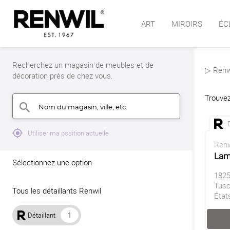
ART
MIROIRS
ÉC
Recherchez un magasin de meubles et de
▷ Renwi
décoration près de chez vous.
Trouvez
Nom du magasin, ville, etc.
search
mylocation
Utiliser ma position actuelle
Renw
Lam
Sélectionnez une option
1825
Tusc
Tous les détaillants Renwil
État
Détaillant
1