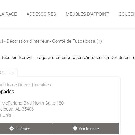
LAIRAGE
ACCESSOIRES
MEUBLES D'APPOINT
COUSSI
l - Décoration d'intérieur - Comté de Tuscaloosa (1)
 tous les Renwil - magasins de décoration d'intérieur en Comté de T
Détaillant
il Home Decor Tuscaloosa
padas
 McFarland Blvd North Suite 180
aloosa, AL 35406
s-Unis
Itinéraire
Voir la carte
direction
marker