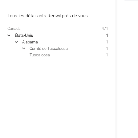
Tous les détaillants Renwil près de vous
Canada
471
États-Unis
1
arrow
Alabama
1
arrow
Comté de Tuscaloosa
1
arrow
Tuscaloosa
1